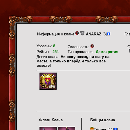
Информация о клане
ANARAZ
[8]
Гл
Уровень:
8
Склонность:
С
Рейтинг:
254
Тип правления:
Демократия
Девиз клана:
Ни шагу назад, ни шагу на
месте, а только вперёд и только все
вместе!
Флаги Клана
Бойцы клана
Trigger
[11]