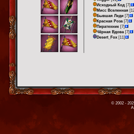
Исходный Код
[7]
Мисс Вселенная
[1
Бывшая Леди
[7]
Красная Роза
[7]
Пиратехник
[7]
Чёрная Вдова
[7]
Desert_Fox
[11]
© 2002 - 202
A