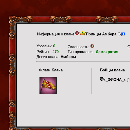
Информация о клане
Принцы Амбера
[6]
Уровень:
6
Склонность:
С
Рейтинг:
470
Тип правления:
Демократия
Девиз клана:
Амберы
Флаги Клана
Бойцы клана
х_ФИОНА_х
[1