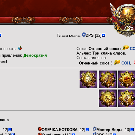
735
Глава клана:
DPS
[12]
лонность:
Союз:
Огненный союз
(
C
Альянс:
Три клана олдов
.
п правления:
Демократия
Состав альянса:
оем!
Огненный союз
(
COH
,
лана
С
[12]
ОЛЕЧКА-КОТКОВА
[12]
Мастер Воды
[10]