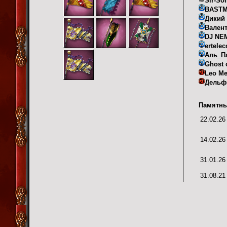
Sir-Sol
BAST
Дикий
Вален
DJ NE
ertele
Аль_П
Ghost 
Leo Me
Дельф
Памятны
22.02.26
14.02.26
31.01.26
31.08.21