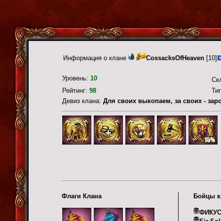
Информация о клане
CossacksOfHeaven
[10]
Уровень:
10
Ск
Рейтинг:
98
Ти
Девиз клана:
Для своих выкопаем, за своих - зар
Флаги Клана
Бойцы к
ФИКУ