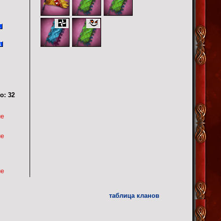
о:
32
ие
ие
ие
таблица кланов