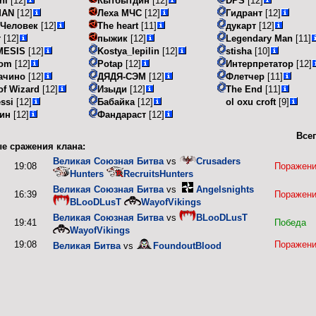
ni
[12]
Кытбытдин
[12]
DPS
[12]
MAN
[12]
Леха МЧС
[12]
Гидрант
[12]
 Человек
[12]
The heart
[11]
дукарт
[12]
т
[12]
пыжик
[12]
Legendary Man
[11]
MESIS
[12]
Kostya_lepilin
[12]
stisha
[10]
com
[12]
Potap
[12]
Интерпретатор
[12]
ачино
[12]
ДЯДЯ-СЭМ
[12]
Флетчер
[11]
of Wizard
[12]
Изыди
[12]
The End
[11]
ssi
[12]
Бабайка
[12]
ol oxu croft
[9]
ин
[12]
Фандараст
[12]
Всег
е сражения клана:
Великая Союзная Битва
vs
Crusaders
19:08
Поражен
Hunters
RecruitsHunters
Великая Союзная Битва
vs
Angelsnights
16:39
Поражен
BLooDLusT
WayofVikings
Великая Союзная Битва
vs
BLooDLusT
19:41
Победа
WayofVikings
19:08
Поражен
Великая Битва
vs
FoundoutBlood