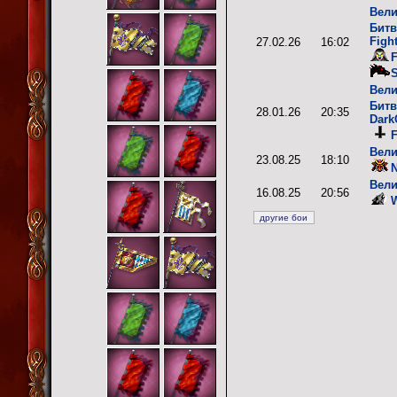
Вели
Битв
Figh
27.02.26
16:02
S
Вели
Битв
28.01.26
20:35
Dark
F
Вели
23.08.25
18:10
N
Вели
16.08.25
20:56
W