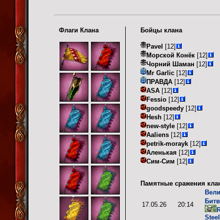
Флаги Клана
Бойцы клана
Pavel
[12]
Морской Конёк
[12]
Чорний Шаман
[12]
Mr Garlic
[12]
ПРАВДА
[12]
ASA
[12]
Fessio
[12]
goodspeedy
[12]
Hesh
[12]
new-style
[12]
Aaliens
[12]
petrik-morayk
[12]
Аленькая
[12]
Сим-Сим
[12]
Памятные сражения кла
Вели
Битв
17.05.26
20:14
R
Stee