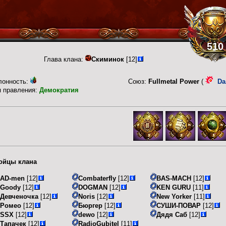
510
Глава клана:
Скиминок
[12]
лонность:
Союз:
Fullmetal Power
(
Da
п правления:
Демократия
ойцы клана
AD-men
[12]
Combaterfly
[12]
BAS-MACH
[12]
Goody
[12]
DOGMAN
[12]
KEN GURU
[11]
Девченочка
[12]
Noris
[12]
New Yorker
[11]
Ромео
[12]
Бюргер
[12]
СУШИ-ПОВАР
[12]
SSX
[12]
dewo
[12]
Дядя Саб
[12]
Тапачек
[12]
RadioGubitel
[11]