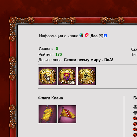
Информация о клане
Даа
[9]
Уровень:
9
Ск
Рейтинг:
170
Ти
Девиз клана:
Скажи всему миру - DaА!
Флаги Клана
Б