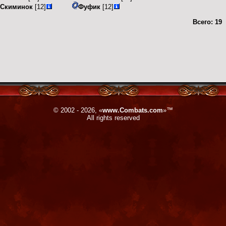
Скиминок
[12]
Фуфик
[12]
Всего:
19
© 2002 - 2026, «
www.Combats.com
»™
All rights reserved