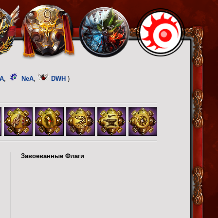
A
,
NeA
,
DWH
)
Завоеванные Флаги