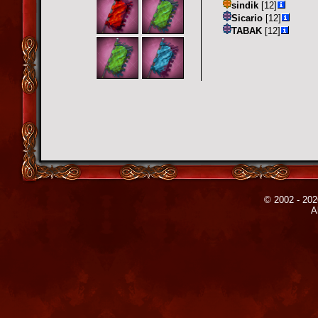
sindik
[12]
Sicario
[12]
TABAK
[12]
© 2002 - 202
A