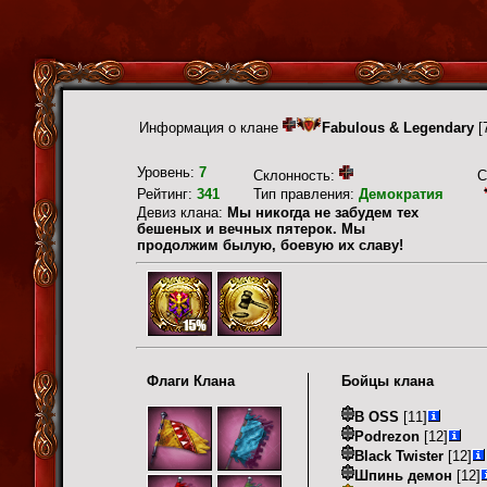
Информация о клане
Fabulous & Legendary
[
Уровень:
7
Склонность:
С
Рейтинг:
341
Тип правления:
Демократия
Девиз клана:
Мы никогда не забудем тех
бешеных и вечных пятерок. Мы
продолжим былую, боевую их славу!
Флаги Клана
Бойцы клана
B OSS
[11]
Podrezon
[12]
Black Twister
[12]
Шпинь демон
[12]