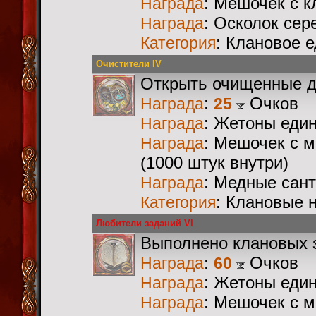
: Мешочек с 
Награда
: Осколок сер
Награда
: Клановое 
Категория
Очистители IV
Открыть очищенные 
:
Очков
Награда
25
: Жетоны еди
Награда
: Мешочек с 
Награда
(1000 штук внутри)
: Медные сан
Награда
: Клановые 
Категория
Любители заданий VI
Выполнено клановых 
:
Очков
Награда
60
: Жетоны еди
Награда
: Мешочек с 
Награда