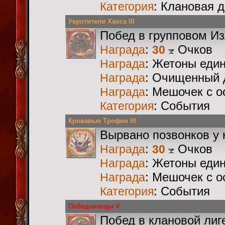
: Клановая 
Категория
Укротители Хаоса III
Побед в групповом И
:
Очков
Награда
30
: Жетоны еди
Награда
: Очищенный 
Награда
: Мешочек с 
Награда
: События
Категория
Кровавые Трофеи III
Вырвано позвонков у 
:
Очков
Награда
30
: Жетоны еди
Награда
: Мешочек с 
Награда
: События
Категория
Победоносцы V
Побед в клановой лиг