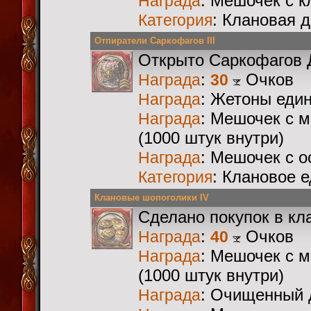
: Мешочек с 
Награда
: Клановая 
Категория
Отпиратели Саркофагов III
Открыто Саркофагов 
:
Очков
Награда
30
: Жетоны еди
Награда
: Мешочек с 
Награда
(1000 штук внутри)
: Мешочек с 
Награда
: Клановое 
Категория
Клановые шопоголики IV
Сделано покупок в кл
:
Очков
Награда
40
: Мешочек с 
Награда
(1000 штук внутри)
: Очищенный 
Награда