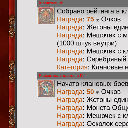
Хранители VI
Собрано рейтинга в к
:
Очков
Награда
75
: Жетоны еди
Награда
: Мешочек с 
Награда
(1000 штук внутри)
: Мешочек с 
Награда
: Серебряный
Награда
: Клановые 
Категория
Разжигатели пламени IV
Начато клановых бое
:
Очков
Награда
50
: Жетоны еди
Награда
: Монета Общ
Награда
: Мешочек с 
Награда
: Осколок сер
Награда