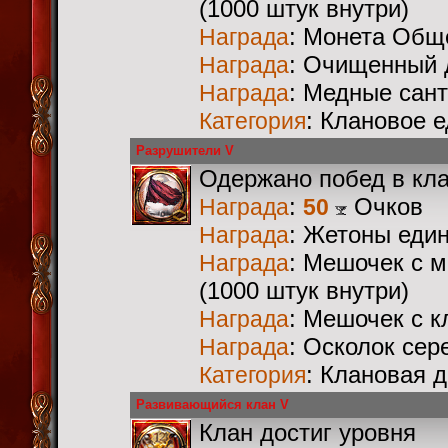
(1000 штук внутри)
: Монета Общ
Награда
: Очищенный 
Награда
: Медные сан
Награда
: Клановое 
Категория
Разрушители V
Одержано побед в кл
:
Очков
Награда
50
: Жетоны еди
Награда
: Мешочек с 
Награда
(1000 штук внутри)
: Мешочек с 
Награда
: Осколок сер
Награда
: Клановая 
Категория
Развивающийся клан V
Клан достиг уровня