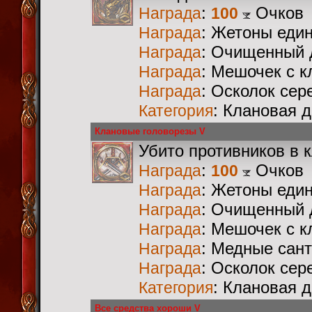
:
Очков
Награда
100
: Жетоны еди
Награда
: Очищенный 
Награда
: Мешочек с 
Награда
: Осколок сер
Награда
: Клановая 
Категория
Клановые головорезы V
Убито противников в 
:
Очков
Награда
100
: Жетоны еди
Награда
: Очищенный 
Награда
: Мешочек с 
Награда
: Медные сан
Награда
: Осколок сер
Награда
: Клановая 
Категория
Все средства хороши V