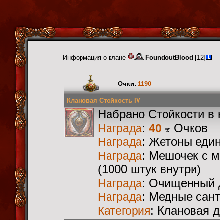
Информация о клане
FoundoutBlood
[12]
Очки:
1190
Клановая Стойкость IV
Набрано Стойкости в 
:
Очков
Награда
40
: Жетоны еди
Награда
: Мешочек с 
Награда
(1000 штук внутри)
: Очищенный 
Награда
: Медные сан
Награда
: Клановая 
Категория