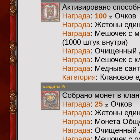
Активировано способ
:
Очков
Награда
100
: Жетоны еди
Награда
: Мешочек с 
Награда
(1000 штук внутри)
: Очищенный 
Награда
: Мешочек с 
Награда
: Медные сан
Награда
: Клановое 
Категория
Бандиты IV
Собрано монет в кла
:
Очков
Награда
25
: Жетоны еди
Награда
: Монета Общ
Награда
: Очищенный 
Награда
: Мешочек с 
Награда