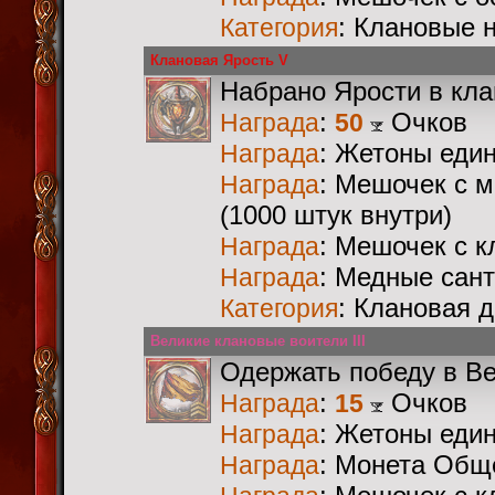
: Клановые 
Категория
Клановая Ярость V
Набрано Ярости в кл
:
Очков
Награда
50
: Жетоны еди
Награда
: Мешочек с 
Награда
(1000 штук внутри)
: Мешочек с 
Награда
: Медные сан
Награда
: Клановая 
Категория
Великие клановые воители III
Одержать победу в В
:
Очков
Награда
15
: Жетоны еди
Награда
: Монета Общ
Награда