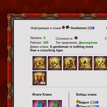
Информация о клане
Gentlemen
[8]
Уровень:
8
Склонность:
С
Рейтинг:
249
Тип правления:
Демократия
Девиз клана:
A gentleman is nothing more
than a crouching tiger.
Флаги Клана
Бойцы клана
Бадык
[12]
Ogecut
[12]