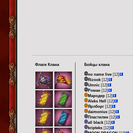
Флаги Клана
Бойцы клана
no name live
[12]
Rizook
[12]
Umnic
[12]
Роман
[12]
Мародер
[12]
Aleks Hell
[12]
Ярлборг
[12]
daimonius
[12]
Пластилин
[12]
all black
[12]
kripteks
[12]