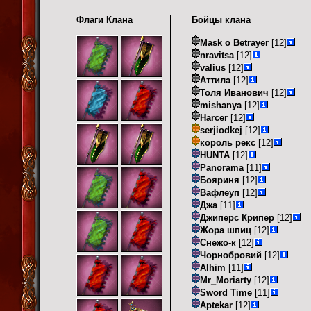
Флаги Клана
Бойцы клана
Mask o Betrayer
[12]
nravitsa
[12]
valius
[12]
Аттила
[12]
Толя Иванович
[12]
mishanya
[12]
Harcer
[12]
serjiodkej
[12]
король рекс
[12]
HUNTA
[12]
Panorama
[11]
Бояриня
[12]
Вафлеуп
[12]
Джа
[11]
Джиперс Крипер
[12]
Жора шпиц
[12]
Снежо-к
[12]
Чорнобровий
[12]
Alhim
[11]
Mr_Moriarty
[12]
Sword Time
[11]
Aptekar
[12]