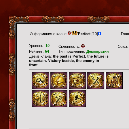
Информация о клане
Perfect
[10]
Глав
Уровень:
10
Склонность:
Союз
Рейтинг:
64
Тип правления:
Демократия
Девиз клана:
the past is Perfect, the future is
uncertain. Victory beside, the enemy in
front.