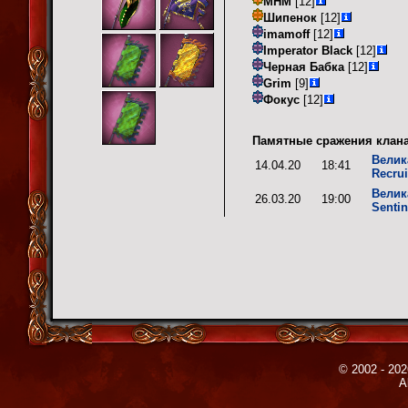
MHM
[12]
Шипенок
[12]
imamoff
[12]
Imperator Black
[12]
Черная Бабка
[12]
Grim
[9]
Фокус
[12]
Памятные сражения клана
Велик
14.04.20
18:41
Recrui
Велик
26.03.20
19:00
Sentin
© 2002 - 202
A