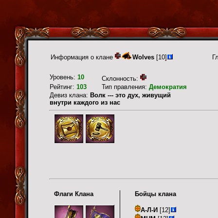
Информация о клане
Wolves
[10]
Г
Уровень:
10
Склонность:
Рейтинг:
103
Тип правления:
Демократия
Девиз клана:
Волк --- это дух, живущий
внутри каждого из нас
Флаги Клана
Бойцы клана
А-Л-И
[12]