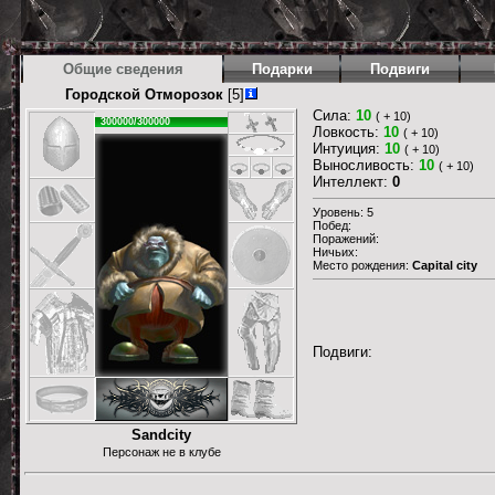
Общие сведения
Подарки
Подвиги
Городской Отморозок
[5]
Сила:
10
( + 10)
300000/300000
Ловкость:
10
( + 10)
Интуиция:
10
( + 10)
Выносливость:
10
( + 10)
Интеллект:
0
Уровень: 5
Побед:
Поражений:
Ничьих:
Место рождения:
Capital city
Подвиги:
Sandcity
Персонаж не в клубе