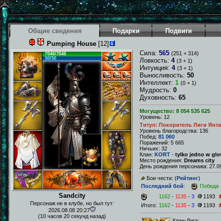
Общие сведения
Подарки
Подвиги
Pumping House
[12]
Сила:
565
(251 + 314)
7046/7046
50/50
Ловкость:
4
(3 + 1)
Интуиция:
4
(3 + 1)
Выносливость:
50
Интеллект:
1
(0 + 1)
Мудрость:
0
Духовность:
65
Могущество: 8 054 535 625
Уровень: 12
Титул: Покоритель Лиги Янт
Уровень благородства: 136
Побед:
81 060
Поражений: 5 665
Ничьих: 32
Клан:
KORT
-
tylko jedno w gl
Место рождения:
Dreams city
День рождения персонажа: 27.09
Бои чести: (
Рейтинг
)
Последний бой
:
Победа
Sandcity
1162
-
1135
-
3
1193
Персонаж не в клубе, но был тут:
Итого:
1162
-
1135
-
3
1193
2026.08.08 20:27
(10 часов 20 секунд назад)
Клан-Лига: