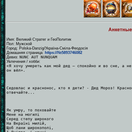
Анкетные
Имя: Великий Cтратег и ГеоПолитик
Пол: Мужской
Город: Polska-Danzig/Україна-Cмiлa-Феодосія
Домашняя страница:
https://№5893746082
Девиз:
NUNC AUT NUNQUAM
Увлечения / хобби:
«Я хочу умереть как мой дед — спокойно и во сне, а не
он вёл».
Седовлас и краснонос, кто я дети? - Дед Мороз! Красно
отвечайте...
Як умру, то поховайте
Мене на могилі
Серед степу широкого
На Вкраїні милій,
Щоб лани широкополі,