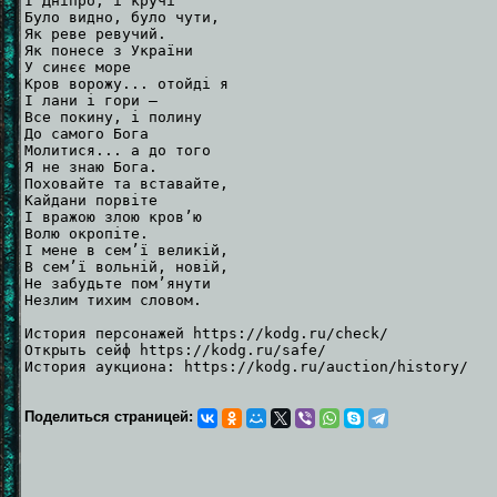
І Дніпро, і кручі
Було видно, було чути,
Як реве ревучий.
Як понесе з України
У синєє море
Кров ворожу... отойді я
І лани і гори —
Все покину, і полину
До самого Бога
Молитися... а до того
Я не знаю Бога.
Поховайте та вставайте,
Кайдани порвіте
І вражою злою кров’ю
Волю окропіте.
І мене в сем’ї великій,
В сем’ї вольній, новій,
Не забудьте пом’янути
Незлим тихим словом.
История персонажей https://kodg.ru/check/
Открыть сейф https://kodg.ru/safe/
История аукциона: https://kodg.ru/auction/history/
Поделиться страницей: