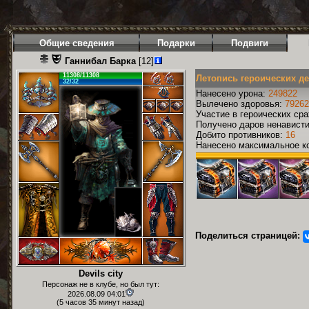
Общие сведения
Подарки
Подвиги
Ганнибал Барка
[12]
11308/11308
Летопись героических д
32/32
Нанесено урона:
249822
Вылечено здоровья:
79262
Участие в героических ср
Получено даров ненавист
Добито противников:
16
Нанесено максимальное ко
Поделиться страницей:
Devils city
Персонаж не в клубе, но был тут:
2026.08.09 04:01
(5 часов 35 минут назад)