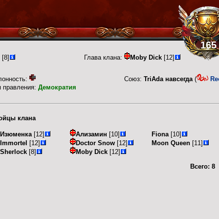
165
[8]
Глава клана:
Moby Dick
[12]
лонность:
Союз:
TriAda навсегда
(
Re
п правления:
Демократия
ойцы клана
Изюменка
[12]
Ализамин
[10]
Fiona
[10]
Immortel
[12]
Doctor Snow
[12]
Moon Queen
[11]
Sherlock
[8]
Moby Dick
[12]
Всего:
8