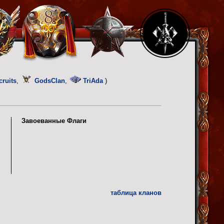
cruits
,
GodsClan
,
TriAda
)
Завоеванные Флаги
таблица кланов