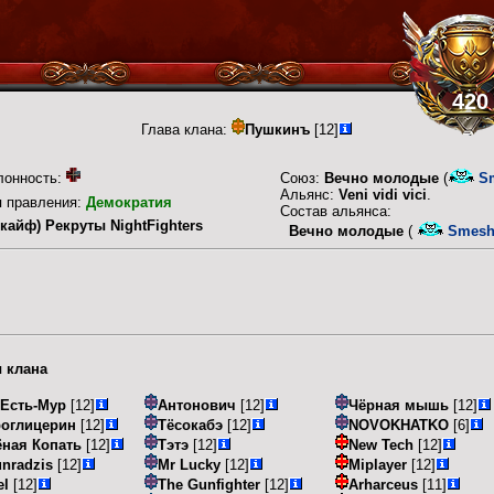
420
Глава клана:
Пушкинъ
[12]
лонность:
Союз:
Вечно молодые
(
Sm
Альянс:
Veni vidi vici
.
п правления:
Демократия
Состав альянса:
 кайф) Рекруты NightFighters
Вечно молодые
(
Smesha
 клана
Есть-Мур
[12]
Антонович
[12]
Чёрная мышь
[12]
роглицерин
[12]
Тёсокабэ
[12]
NOVOKHATKO
[6]
ная Копать
[12]
Тэтэ
[12]
New Tech
[12]
nradzis
[12]
Mr Lucky
[12]
Miplayer
[12]
el
[12]
The Gunfighter
[12]
Arharceus
[11]