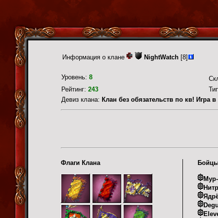
Информация о клане
NightWatch
[8]
Уровень:
8
Ск
Рейтинг:
243
Ти
Девиз клана:
Клан без обязательств по кв! Игра в
Флаги Клана
Бойцы
Мур-
Нит
Ядрё
Degu
Elev