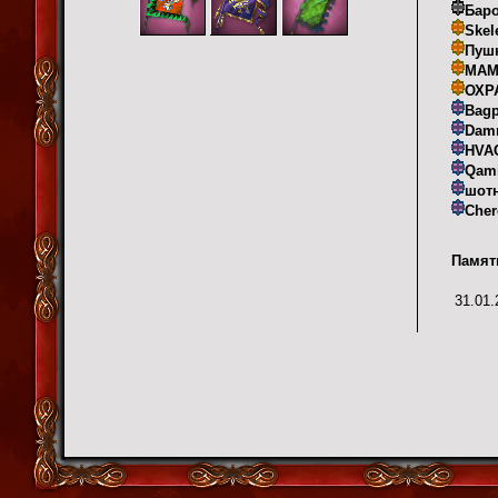
Баро
Skel
Пуш
МАМ
ОХР
Bagp
Dam
HVA
Qami
шот
Che
Памят
31.01.