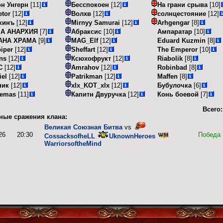
н Унгерн
[11]
Бесспокоен
[12]
На грани срыва
[10]
etor
[12]
Волхв
[12]
солнцестояние
[12]
кинъ
[12]
Mirnyy Samurai
[12]
Arhgengar
[8]
А АНАРХИЯ
[7]
Абраксис
[10]
Ампаратар
[10]
АНА ХРАМА
[9]
MAG_Elf
[12]
Eduard Kuzmin
[8]
iper
[12]
Sheffart
[12]
The Emperor
[10]
ns
[12]
Ксюхофрукт
[12]
Riabolik
[8]
C
[12]
Amrahov
[12]
Robinbad
[8]
el
[12]
Patrikman
[12]
Maffen
[8]
ник
[12]
xlx_KOT_xlx
[12]
Бубулочка
[6]
remas
[11]
Капитн Двуручка
[12]
Конь боевой
[7]
Всего:
ные сражения клана:
Великая Союзная Битва
vs
26
20:30
Победа
CossacksofheLL
UknownHeroes
WarriorsoftheMind