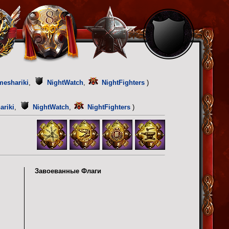
eshariki
,
NightWatch
,
NightFighters
)
riki
,
NightWatch
,
NightFighters
)
Завоеванные Флаги