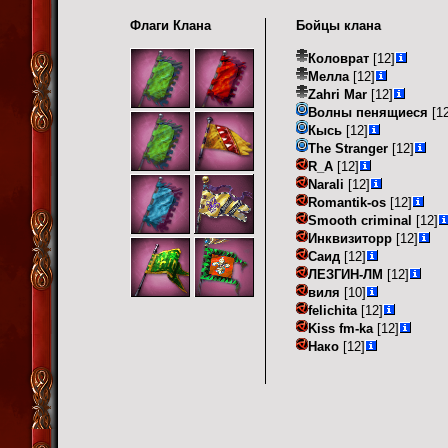
Флаги Клана
Бойцы клана
Коловрат
[12]
Мелла
[12]
Zahri Mar
[12]
Волны пенящиеся
[12
Кысь
[12]
The Stranger
[12]
R_A
[12]
Narali
[12]
Romantik-os
[12]
Smooth criminal
[12]
Инквизиторр
[12]
Саид
[12]
ЛЕЗГИН-ЛМ
[12]
виля
[10]
felichita
[12]
Kiss fm-ka
[12]
Нако
[12]