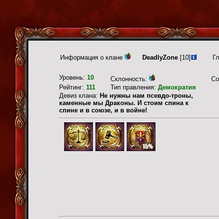
Информация о клане
DeadlyZone
[10]
Г
Уровень:
10
Склонность:
Со
Рейтинг:
111
Тип правления:
Демократия
Девиз клана:
Не нужны нам псевдо-троны,
каменные мы Драконы. И стоим спина к
спине и в союзе, и в войне!